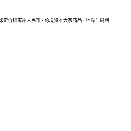
全球定价锚
离岸人民币 · 跨境资本
大宗商品 · 地缘与周期