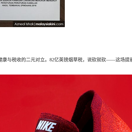
健康与税收的二元对立。82亿英镑烟草税，说砍就砍——这场提