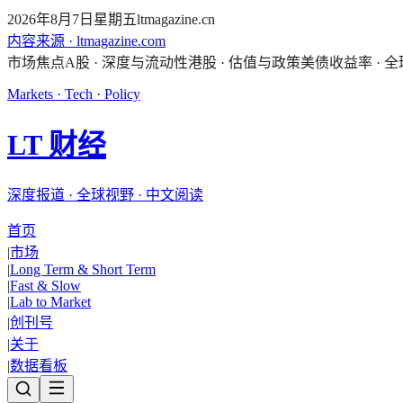
2026年8月7日星期五
ltmagazine.cn
内容来源 · ltmagazine.com
市场焦点
A股 · 深度与流动性
港股 · 估值与政策
美债收益率 · 
Markets · Tech · Policy
LT 财经
深度报道 · 全球视野 · 中文阅读
首页
|
市场
|
Long Term & Short Term
|
Fast & Slow
|
Lab to Market
|
创刊号
|
关于
|
数据看板