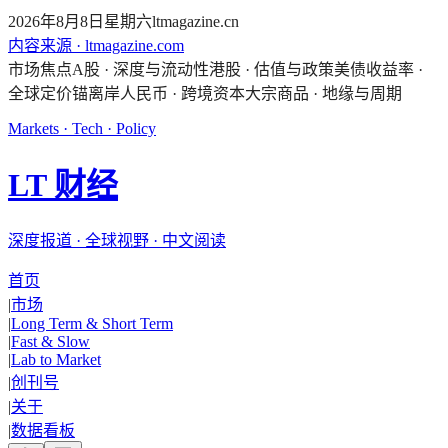
2026年8月8日星期六
ltmagazine.cn
内容来源 · ltmagazine.com
市场焦点
A股 · 深度与流动性
港股 · 估值与政策
美债收益率 ·
全球定价锚
离岸人民币 · 跨境资本
大宗商品 · 地缘与周期
Markets · Tech · Policy
LT 财经
深度报道 · 全球视野 · 中文阅读
首页
|
市场
|
Long Term & Short Term
|
Fast & Slow
|
Lab to Market
|
创刊号
|
关于
|
数据看板