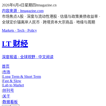
2026年6月4日星期四
ltmagazine.cn
内容来源 · ltmagazine.com
市场焦点
A股 · 深度与流动性
港股 · 估值与政策
美债收益率 ·
全球定价锚
离岸人民币 · 跨境资本
大宗商品 · 地缘与周期
Markets · Tech · Policy
LT 财经
深度报道 · 全球视野 · 中文阅读
首页
|
市场
|
Long Term & Short Term
|
Fast & Slow
|
Lab to Market
|
创刊号
|
关于
|
数据看板